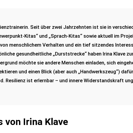
lienztrainerin. Seit über zwei Jahrzehnten ist sie in verschi
hwerpunkt-Kitas“ und „Sprach-Kitas“ sowie aktuell im Proje
on von menschlichem Verhalten und ein tief sitzendes Interes
önliche gesundheitliche „Durststrecke“ haben Irina Klave z
ntergrund möchte sie andere Menschen einladen, sich eing
flektieren und einen Blick (aber auch „Handwerkszeug“) daf
Resilienz ist erlernbar – und innere Widerstandskraft ungl
von Irina Klave